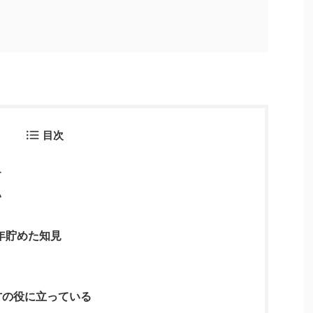
目次
す
い
年貯めた知見
方の役に立っている