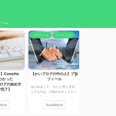
ォーム
プロフィール
ライフハック
ライフハック
2022/1/24
2021/10/4
ConoHa
【かいブログの中の人】プロ
誰でも使えるプロ
をつかった
フィール
画書テンプレー
sブログの始め方
はじめまして。 かいと申します。
配布場所 配布場所
で完了】
リアルでは、IT系のセキュリティ
す。本ページ最後に
kaiblog365
関連企業で管理職を勤めていま
りますのでよくお読
本記事では
す。 Twitterでは2021年3月に開始
用ください。 なお
More
ReadMore
ReadMo
ブログの始め方につ
し、半年後の9月上旬に10,000人
り、Googleアカウ
ています。 私は
フォロワーを達成しました。 経歴
ります。 無料プロ