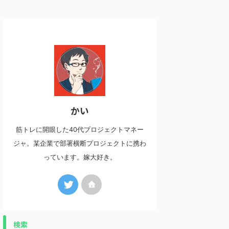
からブログを始め
部長/本部長職 とあるIT系セキュ
はコチラ ダウンロー
で収益6桁を達
リティ関連企業で社内システムを
[無料プロジェクト
ログは誰でもでき
管理する部署の管理職をしていま
ラ]をクリックします
業です。 初心者
す。 小さな部署なので両手で数え
下の通りに操作し、
ログを始められ
るほどの人数しかいませんが、粒
してください。 ダ
ressかんたんセ
揃いの猛者たちを率いています。
修正 ダウンロード
紹介します。
なかなかクセがある人達です。 一
由に変更し、利用す
ログ開設の流れ
言で言うと変わった人たちです。
ます。 詳しくはペ
ログを始めるために
別部署の人からは、私の部署は動
事項を参照ください
の3つです。 以
物園。そして私は猛獣 ...
やっているのか 何
時間以上かかっ
改善 ...
かい
筋トレに開眼した40代プロジェクトマネー
ジャ。某企業で部署横断プロジェクトに携わ
っています。嫁大好き。
検索