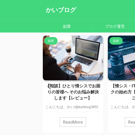
かいブログ
副業
ブログ運営
ク
副業
副業
2022/1/23
2021/12/5
ス】限界を向かえた
【相談】ひとり情シスでお困
【情シス・I
イン【気づいて】
りの皆様へ そのお悩み解決
クの始め方
します【レビュー】
い(@kaiblog365)
。 本記事では、長年の
こんにちは。かい(@kaiblog365)
こんにちは。かい(
験から、限界ギリギリ
と申します。 ITに関して選任や専
と申します。 
ンと対策を紹介してい
門知識がなくて困っている方向け
ークの方法に
ReadMore
ReadMore
Re
界ギリギリな人のサイン
に、私が副業としてサポートいた
す。 資料作成
見ているあなたは、
します！ 御社のITインフラを支援
業出来たので